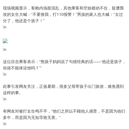
现场视频显示，客舱内场面混乱，其他乘客和空姐都劝不住，疑遭围
攻的女生大喊：“不要推我，打110报警！”男孩的家人也大喊：“太过
分了，他还是个孩子！”
\n
\n
这位目击乘客表示：“熊孩子妈妈说了句很经典的话——‘他还是孩子，
你就不能体谅他吗？’”
\n
此事引发网友关注，正值暑期，很多父母带孩子出门旅游，难免遇到
这样的事。
\n
有网友对被打女生鸣不平，“他们之所以不顾他人感受，不是因为他们
多牛，而是因为无知导致无畏。”
\n