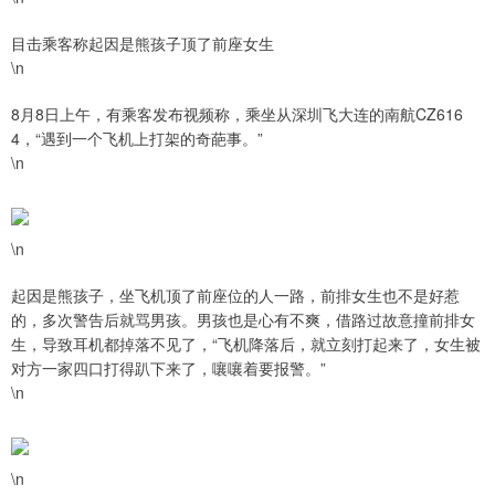
目击乘客称起因是熊孩子顶了前座女生
\n
8月8日上午，有乘客发布视频称，乘坐从深圳飞大连的南航CZ616
4，“遇到一个飞机上打架的奇葩事。”
\n
\n
起因是熊孩子，坐飞机顶了前座位的人一路，前排女生也不是好惹
的，多次警告后就骂男孩。男孩也是心有不爽，借路过故意撞前排女
生，导致耳机都掉落不见了，“飞机降落后，就立刻打起来了，女生被
对方一家四口打得趴下来了，嚷嚷着要报警。”
\n
\n