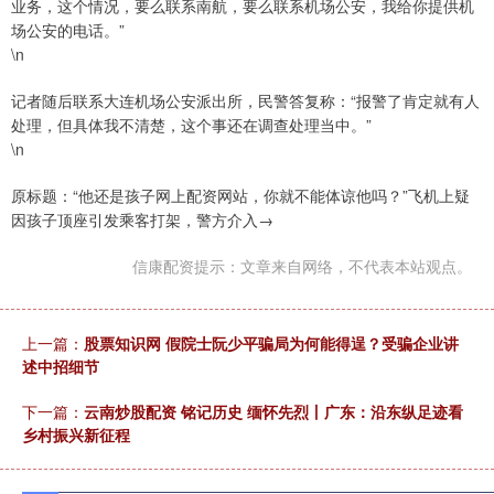
业务，这个情况，要么联系南航，要么联系机场公安，我给你提供机
场公安的电话。”
\n
记者随后联系大连机场公安派出所，民警答复称：“报警了肯定就有人
处理，但具体我不清楚，这个事还在调查处理当中。”
\n
原标题：“他还是孩子网上配资网站，你就不能体谅他吗？”飞机上疑
因孩子顶座引发乘客打架，警方介入→
信康配资提示：文章来自网络，不代表本站观点。
上一篇：
股票知识网 假院士阮少平骗局为何能得逞？受骗企业讲
述中招细节
下一篇：
云南炒股配资 铭记历史 缅怀先烈丨广东：沿东纵足迹看
乡村振兴新征程