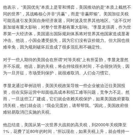
他表示， “美国优先”本质上是零和博弈，美国推动的是“本质上截然不
同的世界”，其战略核心并非“共赢”，而是“非赢即输”。美国加征关税
可能迅速引发美国自身经济衰退，同时波及世界其他地区。“这不仅对
新加坡有重大影响，对整个世界都有重大影响。”李显龙强调，作为世
界第一大经济体，美国退出国际规则体系将对世界其他国家造成显著
冲击。他说，小国会遭受损失，因为它们没有议价能力。但大国也很
难幸免，因为规则破坏后造成了很多混乱和不确定性。
对于一些人期待的美国会在所谓“对等关税”上有所妥协，李显龙显然
并不乐观。他说，新的关税，将会持续很长时间，不会很快消失，因
为一旦开征，市场受到保护，就很难取消。人们会习惯它。
李显龙通过举例说明，美国关税政策导致一些企业被迫迁往美国投
资，但在实际运营中却面临高成本和招工难等问题，竞争力不足。然
而，一旦这些工厂建成，它们就会依赖关税保护，如果美国政府要取
消关税，他们就会说：“我会完蛋的，请帮帮我。”因此，美国政府很
难轻易取消已实施的关税。
他总结道，美国从第一次世界大战前的高关税，到2000年关税降至
1%，花费了近80年的时间，“所以现在，如果关税上升，就会维持一